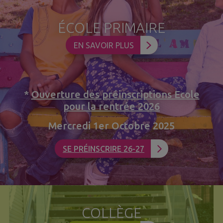
ÉCOLE PRIMAIRE
EN SAVOIR PLUS
*
Ouverture des préinscriptions Ecole
pour la rentrée 2026
Mercredi 1er Octobre 2025
SE PRÉINSCRIRE 26-27
COLLÈGE