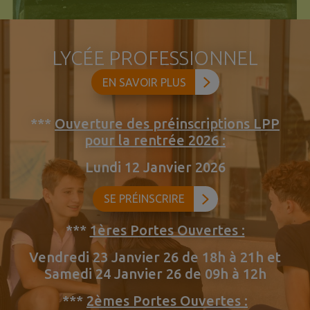
LYCÉE PROFESSIONNEL
EN SAVOIR PLUS
***
Ouverture des préinscriptions LPP
pour la rentrée 2026 :
Lundi 12 Janvier 2026
SE PRÉINSCRIRE
***
1ères Portes Ouvertes :
Vendredi 23 Janvier 26 de 18h à 21h et
Samedi 24 Janvier 26 de 09h à 12h
***
2èmes Portes Ouvertes :