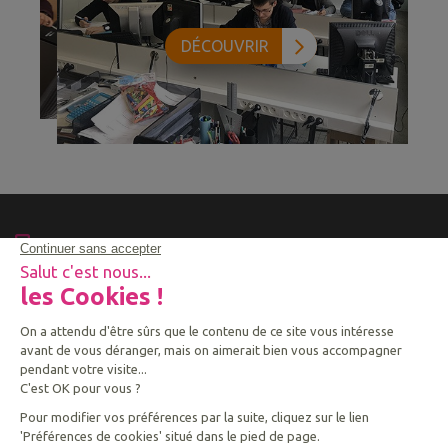
DÉCOUVRIR
04.50.43.60.23
55 route de Bossey - BP 25
74160 Collonges Sous Salève CEDEX
COPYRIGHT © 2026 ENSEMBLE SCOLAIRE SAINT
VINCENT