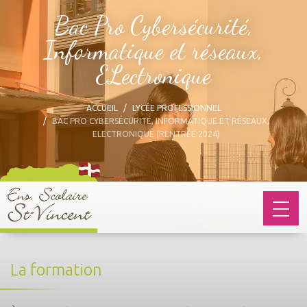
Bac Pro Cybersécurité,
Informatique et réseaux,
ELectronique
ACCUEIL
LYCÉE PROFESSIONNEL
BAC PRO CYBERSÉCURITÉ, INFORMATIQUE ET RÉSEAUX,
ELECTRONIQUE (RENTRÉE 2024)
La formation