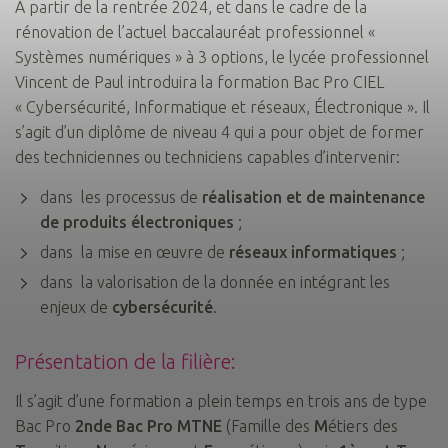
À partir de la rentrée 2024, et dans le cadre de la
rénovation de l’actuel baccalauréat professionnel «
Systèmes numériques » à 3 options, le lycée professionnel
Vincent de Paul introduira la formation Bac Pro CIEL
« Cybersécurité, Informatique et réseaux, Électronique ». Il
s’agit d’un diplôme de niveau 4 qui a pour objet de former
des techniciennes ou techniciens capables d’intervenir:
dans les processus de
réalisation et de maintenance
de produits électroniques
;
dans la mise en œuvre de
réseaux informatiques
;
dans la valorisation de la donnée en intégrant les
enjeux de
cybersécurité
.
Présentation de la filière:
Il s’agit d’une formation a plein temps en trois ans de type
Bac Pro
2nde Bac Pro MTNE
(Famille des
M
étiers des