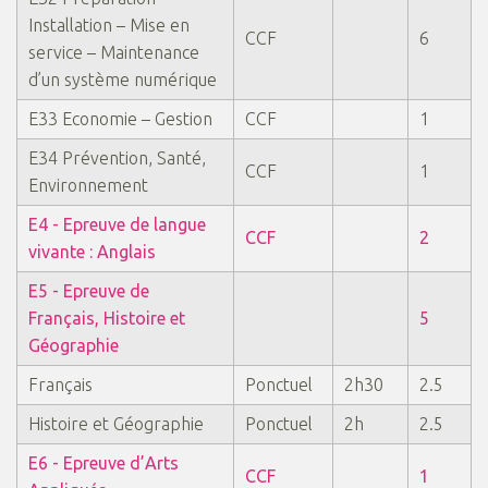
Installation – Mise en
CCF
6
service – Maintenance
d’un système numérique
E33 Economie – Gestion
CCF
1
E34 Prévention, Santé,
CCF
1
Environnement
E4 - Epreuve de langue
CCF
2
vivante : Anglais
E5 - Epreuve de
Français, Histoire et
5
Géographie
Français
Ponctuel
2h30
2.5
Histoire et Géographie
Ponctuel
2h
2.5
E6 - Epreuve d’Arts
CCF
1