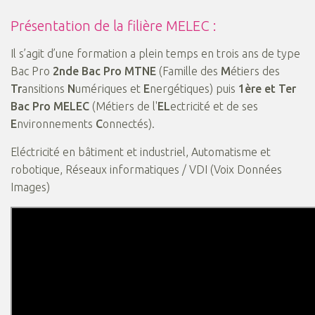
Présentation de la filière MELEC :
Il s’agit d’une formation a plein temps en trois ans de type
Bac Pro
2nde Bac Pro MTNE
(Famille des
M
étiers des
Tr
ansitions
N
umériques et
E
nergétiques) puis
1ère et Ter
Bac Pro MELEC
(Métiers de l'
EL
ectricité et de ses
E
nvironnements
C
onnectés).
Eléctricité en bâtiment et industriel, Automatisme et
robotique, Réseaux informatiques / VDI (Voix Données
Images)