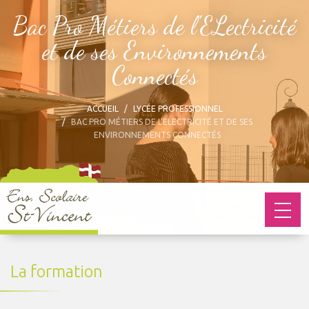
Bac Pro Métiers de l'ELectricité
et de ses Environnements
Connectés
ACCUEIL
LYCÉE PROFESSIONNEL
BAC PRO MÉTIERS DE L'ELECTRICITÉ ET DE SES
ENVIRONNEMENTS CONNECTÉS
La formation