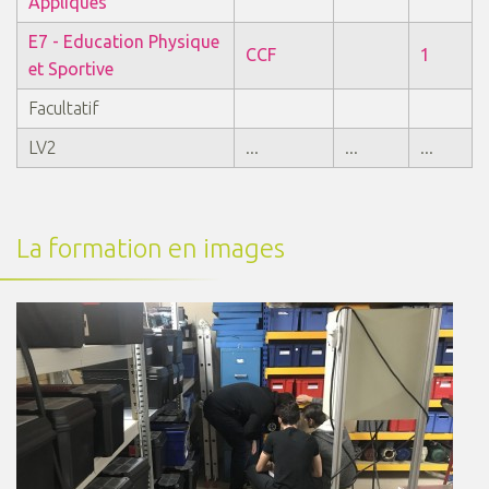
Appliqués
E7 - Education Physique
CCF
1
et Sportive
Facultatif
LV2
...
...
...
La formation en images