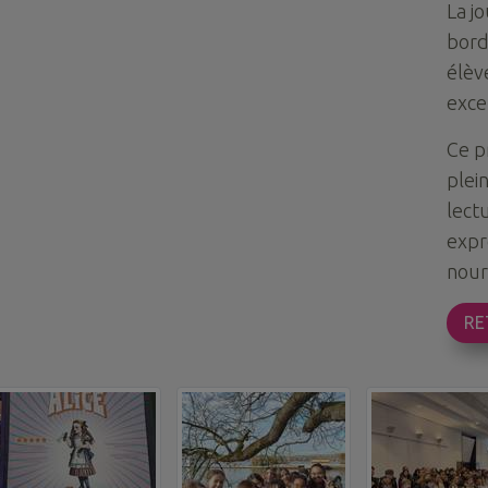
La j
bor
élèv
excep
Ce p
plein
lect
expr
nourr
RE