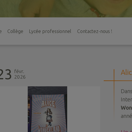
e
Collège
Lycée professionnel
Contactez-nous !
23
févr.
Ali
2026
Dans
Inter
Won
anné