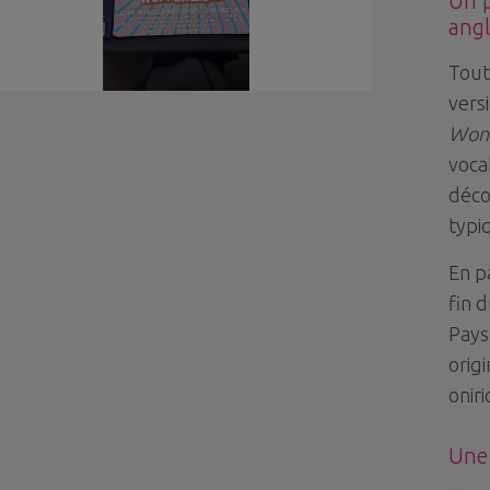
Un p
angl
Tout
versi
Won
voca
déco
typi
En p
fin 
Pays
orig
onir
Une 