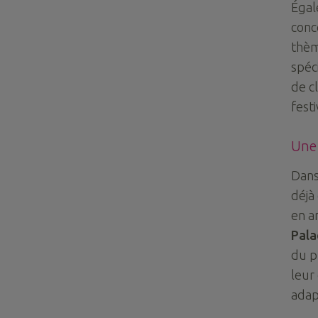
Égal
conc
thèm
spéc
de c
festi
Une 
Dans
déjà
en an
Pala
du p
leur
adap