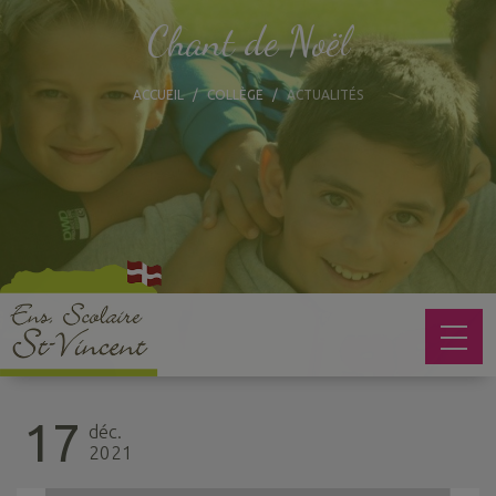
Chant de Noël
ACCUEIL
COLLÈGE
ACTUALITÉS
17
déc.
2021