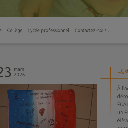
e
Collège
Lycée professionnel
Contactez-nous !
23
mars
Ega
2026
À l’
déro
ÉGAL
un E
élèv