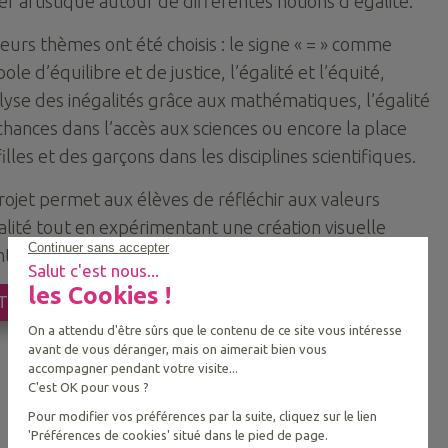
er artistique autour de différentes notions d’égalité.
ieurs thèmes ont été choisis : le signe « = » comme
le d’équilibre et de justice, l’égalité et l’équité,
alyse des inégalités grâce aux mathématiques, l’égalité
chances dans l’accès aux sciences ou encore la place
illes et des garçons dans les disciplines scientifiques.
rojet permet aux élèves de réfléchir aux valeurs
alité tout en expérimentant une création visuelle
t sur l’équilibre, les symboles et les contrastes.
TOUR AUX ACTUALITÉS