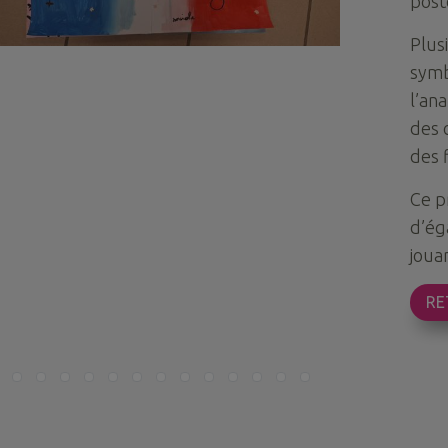
post
Plus
symbo
l’an
des 
des f
Ce p
d’ég
jouan
RE