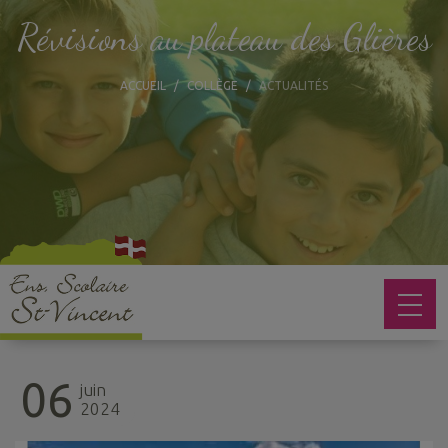
Révisions au plateau des Glières
ACCUEIL
COLLÈGE
ACTUALITÉS
06
juin
2024