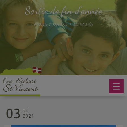
Sortie de fin d'année
ACCUEIL
COLLÈGE
ACTUALITÉS
03
juil.
2021